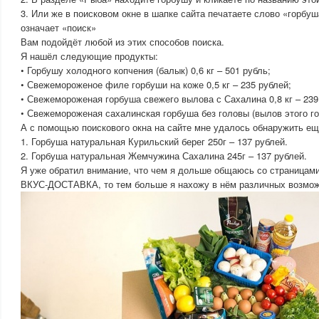
3. Или же в поисковом окне в шапке сайта печатаете слово «горбуша
означает «поиск»
Вам подойдёт любой из этих способов поиска.
Я нашёл следующие продукты:
• Горбушу холодного копчения (балык) 0,6 кг – 501 рубль;
• Свежемороженое филе горбуши на коже 0,5 кг – 235 рублей;
• Свежемороженая горбуша свежего вылова с Сахалина 0,8 кг – 239
• Свежемороженая сахалинская горбуша без головы (вылов этого год
А с помощью поискового окна на сайте мне удалось обнаружить еще
1. Горбуша натуральная Курильский берег 250г – 137 рублей.
2. Горбуша натуральная Жемчужина Сахалина 245г – 137 рублей.
Я уже обратил внимание, что чем я дольше общаюсь со страницами
ВКУС-ДОСТАВКА, то тем больше я нахожу в нём различных возмож