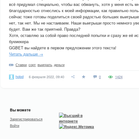
всё придумал специально, чтобы вас обмануть, хотя у меня есть мн
благодарностью отнеслись к моей информации, как правильно пол
сейчас тоже готовы поделиться своей радостью больших выигрыше
нет, так нет. Мы не настаиваем. Наши выигрыши просто немного ув
будет. Вам же так приятней. Правда?
Хотя, оставляю за собой право последней попытки и сразу же её и
букмекера
GGBET вы найдете в первом предложении этого текста!
Читать дальше →
Ставки
,
сорт
,
выиграть
,
деньги
holod
6 февраля 2022, 09:40
0
1424
Вы можете
Зарегистрироваться
Войти