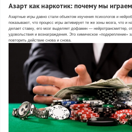
Азарт как наркотик: почему мы играе
Азартные игры давно стали объектом изучения психологов и нейро
показывают, что процесс игры активирует те же зоны мозга, что и н
делает ставку, его мозг выделяет дофамин — нейротрансмиттер, о
удовольствия и вознаграждения. Это химическое «подкрепление» з
повторить действие снова и снова.