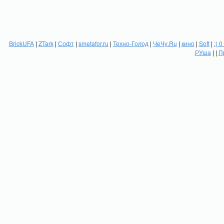
BrickUFA
|
ZTark
|
Софт
|
smetafor.ru
|
Техно-Голод
|
ЧеЧу.Ru
|
кино
|
Soft
|
:( 0
РУша
| |
П