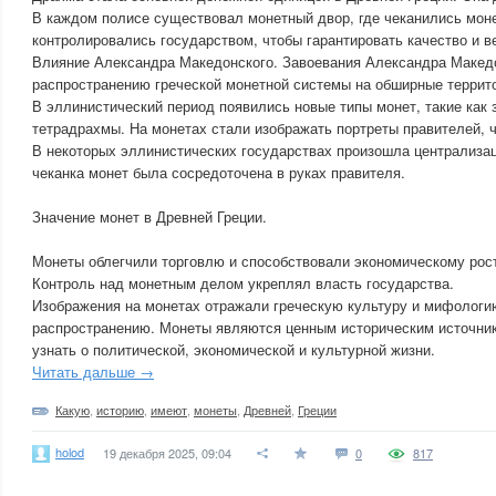
В каждом полисе существовал монетный двор, где чеканились мон
контролировались государством, чтобы гарантировать качество и в
Влияние Александра Македонского. Завоевания Александра Македо
распространению греческой монетной системы на обширные террит
В эллинистический период появились новые типы монет, такие как 
тетрадрахмы. На монетах стали изображать портреты правителей, 
В некоторых эллинистических государствах произошла централизац
чеканка монет была сосредоточена в руках правителя.
Значение монет в Древней Греции.
Монеты облегчили торговлю и способствовали экономическому рос
Контроль над монетным делом укреплял власть государства.
Изображения на монетах отражали греческую культуру и мифологи
распространению. Монеты являются ценным историческим источник
узнать о политической, экономической и культурной жизни.
Читать дальше →
Какую
,
историю
,
имеют
,
монеты
,
Древней
,
Греции
holod
19 декабря 2025, 09:04
0
817