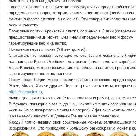
был товар, нужный другому, и наоборот.
Товары-эквиваленты: в качестве промежуточных средств обмена и
определенные товары, которые ценились всеми: скот (особенно быки
слитки (в форме слитков, а не монет). Эти товары-эквиваленты бы
весу и качеству.
Бронзовые слитки: бронзовые слитки, особенно в Лидии (современн
предшественниками монет. Они имели определенный вес и форму, и
гарантирующие вес и качество.
Появление первых монет (VII век до н.э.):
Считается, что первые настоящие монеты были отчеканены в Лидии,
н.э. при царе Крезе. Это были электровые (сплав золота и серебра
льва. Клеймо, которое изначально ставилось на слитки, превратил
гарантирующее вес и подлинность.
Потом после Лидии, монеты стали чеканить греческие города-госуда
Эфес, Милет, Хиос и другие. Первые греческие монеты, которые п
https://rarecoins.ru
,
были сделаны из электрома (сплав золота и серебра), а затем из с
В Афинах, примерно в 595 г. до н.э., начали чеканить серебряные 
«совы» (из-за изображения совы на аверсе). Афинские «совы» стал
и уважаемой валютой в Древней Греции и за ее пределами.
Каждый полис чеканил свои собственные монеты, отличающиеся по
изображениям. Это приводило к большому разнообразию монет в о