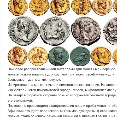
Наиболее распространенными металлами для монет были серебро, 
монеты использовались для крупных платежей, серебряные – для п
бронзовые – для мелких покупок.
Изображения на монетах имели символическое значение. На аверсе
изображали богов-покровителей города, героев, мифологических с
На реверсе (обратной стороне) обычно изображали эмблему города 
его экономикой.
Постепенно происходила стандартизация веса и пробы монет, чтобы
Афинский стандарт веса (около 18 граммов для драхмы) стал широ
Драхма стала основной денежной единицей в Древней Греции. Она 