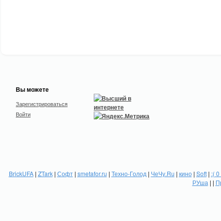
Вы можете
Зарегистрироваться
Войти
BrickUFA
|
ZTark
|
Софт
|
smetafor.ru
|
Техно-Голод
|
ЧеЧу.Ru
|
кино
|
Soft
|
:( 0
РУша
| |
П