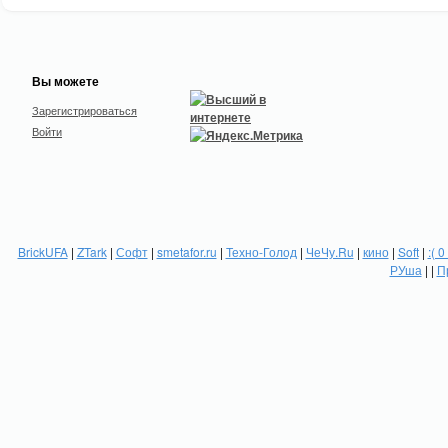
Вы можете
Зарегистрироваться
Войти
BrickUFA
|
ZTark
|
Софт
|
smetafor.ru
|
Техно-Голод
|
ЧеЧу.Ru
|
кино
|
Soft
|
:( 0
РУша
| |
П